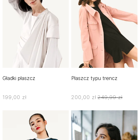
Gładki płaszcz
Płaszcz typu trencz
199,00 zł
200,00 zł
249,99 zł