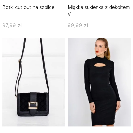
Botki cut out na szpilce
Miękka sukienka z dekoltem
V
97,99 zł
99,99 zł