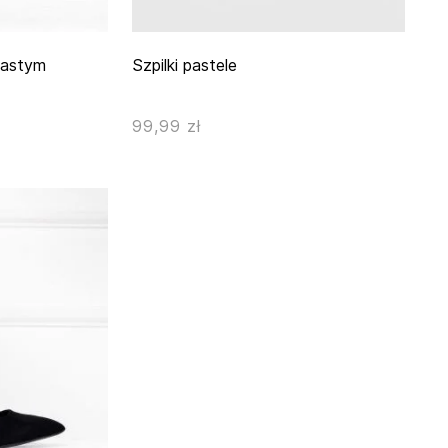
czastym
Szpilki pastele
99,99 zł