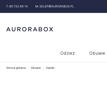
PRZEJDŹ
T: 85 733 66 14
M:
SKLEP@AURORABOX.PL
DO
TREŚCI
Odzież
Obuwie
Strona główna
Obuwie
Szpilki