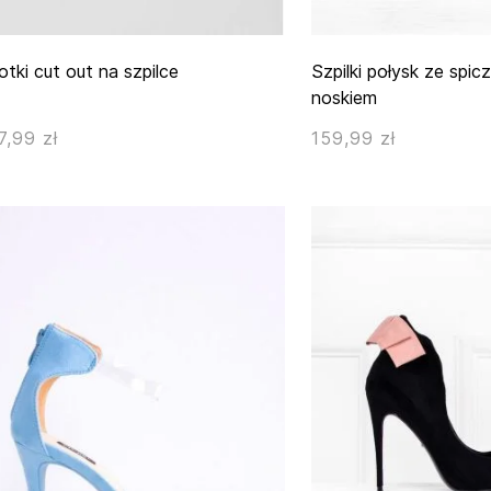
otki cut out na szpilce
Szpilki połysk ze spi
noskiem
7,99 zł
159,99 zł