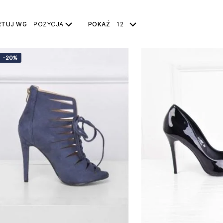
RTUJ WG
POZYCJA
POKAŻ
12
-20%