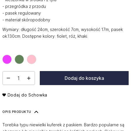
gallery
- przegródka z przodu
- pasek regulowany
- materiał skóropodobny
Wymiary: długość 24cm, szerokość 7cm, wysokość 17m, pasek
ok.130cm. Dostępne kolory: fiolet, róż, khaki.
Dodaj do koszyka
Dodaj do Schowka
OPIS PRODUKTU
Torebka typu niewielki kuferek z paskiem. Bardzo popularne są