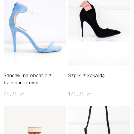
Sandałki na obcasie z
Szpilki z kokardą
transparentnym
paseczkiem
79,99 zł
179,99 zł