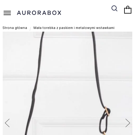
Strona główna
Mała torebka z paskiem i metalowymi wstawkami
Skip
to
the
end
of
the
images
gallery