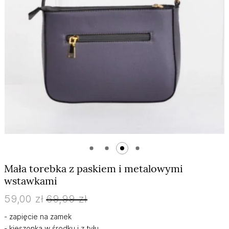
Skip
Mała torebka z paskiem i metalowymi
to
wstawkami
the
beginning
59,00 zł
69,99 zł
of
the
- zapięcie na zamek
images
- kieszonka w środku i z tyłu