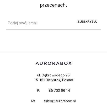
przecenach.
SUBSKRYBUJ
ul. Dąbrowskiego 28
15-151 Białystok, Poland
P:
85 733 66 14
M:
sklep@aurorabox.pl